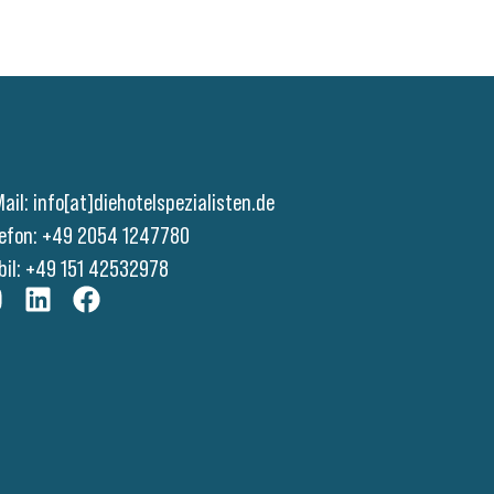
ail:
info[at]diehotelspezialisten.de
lefon: +49 2054 1247780
bil: +49 151 42532978