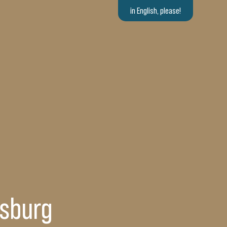
in English, please!
isburg