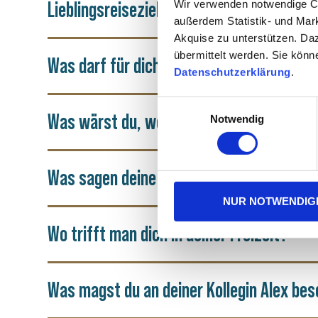
Wir verwenden notwendige Coo
Lieblingsreiseziel / -hotel?
außerdem Statistik- und Mar
Akquise zu unterstützen. Da
Was darf für dich in einem Hotelzimmer n
Datenschutzerklärung
.
Einwilligungsauswahl
Was wärst du, wenn du nicht Hotelspezia
Notwendig
Was sagen deine Kunden über dich?
NUR NOTWENDIG
Wo trifft man dich in deiner Freizeit?
Was magst du an deiner Kollegin Alex be